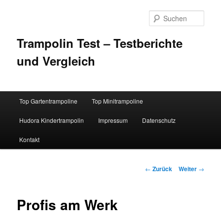
Zum
Inhalt
Such
wechseln
Trampolin Test – Testberichte
und Vergleich
Hauptmenü
Top Gartentrampoline
Top Minitrampoline
Hudora Kindertrampolin
Impressum
Datenschutz
Kontakt
Beitrags-
←
Zurück
Weiter
→
Navigation
Profis am Werk